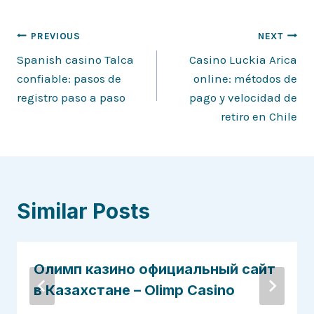
Post
PREVIOUS
NEXT
Spanish casino Talca
Casino Luckia Arica
navigation
confiable: pasos de
online: métodos de
registro paso a paso
pago y velocidad de
retiro en Chile
Similar Posts
Олимп казино официальный сайт
в Казахстане – Olimp Casino