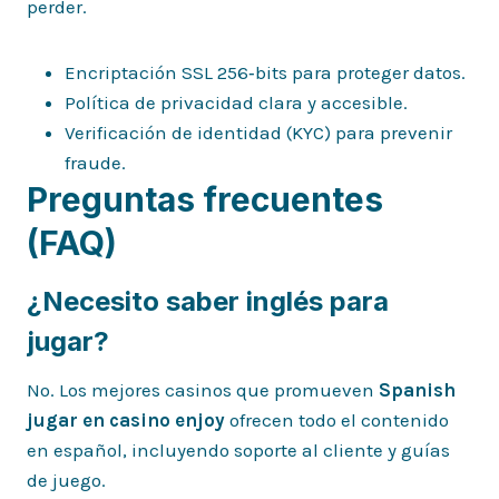
perder.
Encriptación SSL 256‑bits para proteger datos.
Política de privacidad clara y accesible.
Verificación de identidad (KYC) para prevenir
fraude.
Preguntas frecuentes
(FAQ)
¿Necesito saber inglés para
jugar?
No. Los mejores casinos que promueven
Spanish
jugar en casino enjoy
ofrecen todo el contenido
en español, incluyendo soporte al cliente y guías
de juego.