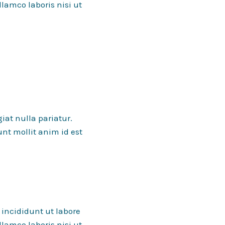
lamco laboris nisi ut
giat nulla pariatur.
unt mollit anim id est
 incididunt ut labore
lamco laboris nisi ut