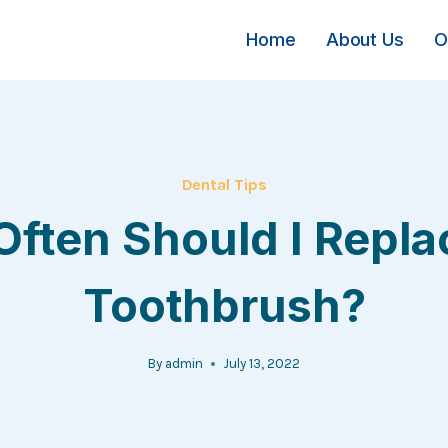
Home
About Us
O
Dental Tips
ften Should I Repl
Toothbrush?
By
admin
July 13, 2022