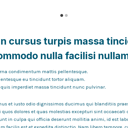
n cursus turpis massa tinci
ommodo nulla facilisi nulla
 urna condimentum mattis pellentesque.
lentesque eu tincidunt tortor aliquam.
uis imperdiet massa tincidunt nunc pulvinar.
mus et iusto odio dignissimos ducimus qui blanditiis pr
i quos dolores et quas molestias excepturi sint occaecati
unt in culpa qui officia deserunt mollitia animi, id est l
 facilis est et expedita distinctio. Nam libero tempore, 