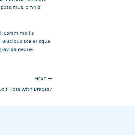
e possimus, omnis
l. Lorem mollis
 Faucibus scelerisque
 gravida neque
NEXT
o I Floss With Braces?