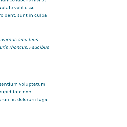
ptate velit esse
roident, sunt in culpa
vivamus arcu felis
uris rhoncus. Faucibus
aesentium voluptatum
 cupiditate non
aborum et dolorum fuga.