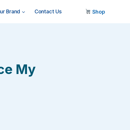
ur Brand
Contact Us
Shop
ace My