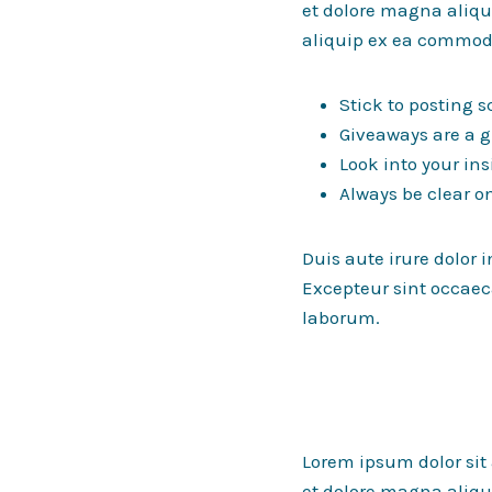
et dolore magna aliqu
aliquip ex ea commod
Stick to posting 
Giveaways are a g
Look into your in
Always be clear o
Duis aute irure dolor i
Excepteur sint occaeca
laborum.
Lorem ipsum dolor sit
et dolore magna aliqu