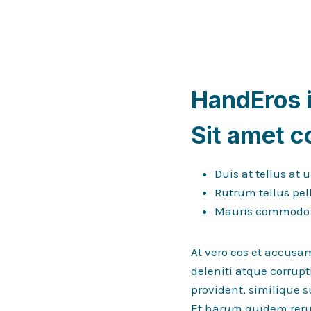
HandEros i
Sit amet c
Duis at tellus at
Rutrum tellus pel
Mauris commodo q
At vero eos et accusa
deleniti atque corrupt
provident, similique s
Et harum quidem rerum