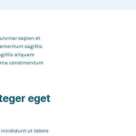
ulvinar sapien et
elementum sagittis
agittis aliquam
t urna condimentum
teger eget
 incididunt ut labore