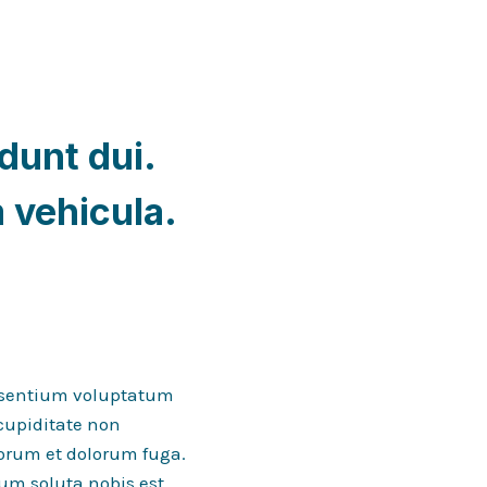
dunt dui.
m vehicula
.
aesentium voluptatum
 cupiditate non
aborum et dolorum fuga.
cum soluta nobis est