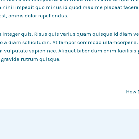
e nihil impedit quo minus id quod maxime placeat facer
t, omnis dolor repellendus.
s integer quis. Risus quis varius quam quisque id diam ve
leo a diam sollicitudin. At tempor commodo ullamcorper a.
m vulputate sapien nec. Aliquet bibendum enim facilisis
t gravida rutrum quisque.
How D