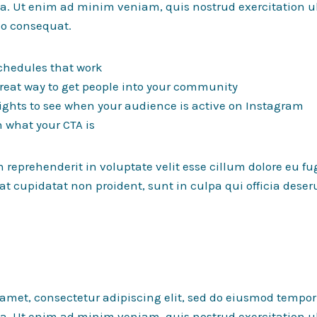
a. Ut enim ad minim veniam, quis nostrud exercitation ul
o consequat.
schedules that work
reat way to get people into your community
sights to see when your audience is active on Instagram
n what your CTA is
n reprehenderit in voluptate velit esse cillum dolore eu fu
t cupidatat non proident, sunt in culpa qui officia deser
 amet, consectetur adipiscing elit, sed do eiusmod tempor
a. Ut enim ad minim veniam, quis nostrud exercitation ul