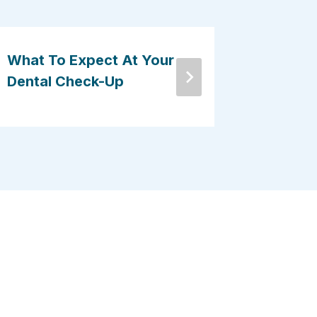
What To Expect At Your
What T
Dental Check-Up
Getting